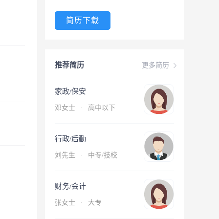
简历下载
推荐简历
更多简历
家政/保安
邓女士
·
高中以下
行政/后勤
刘先生
·
中专/技校
财务/会计
张女士
·
大专