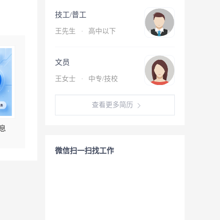
技工/普工
王先生
·
高中以下
文员
王女士
·
中专/技校
查看更多简历
息
微信扫一扫找工作